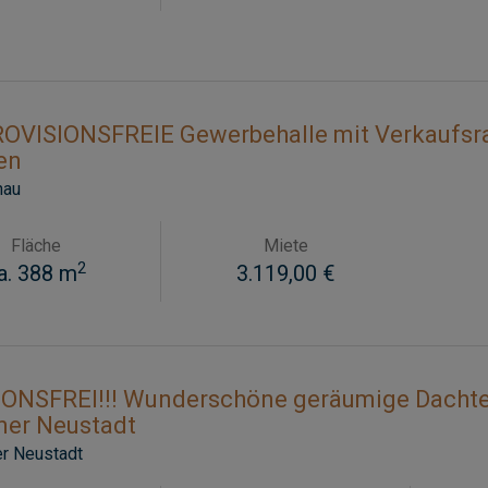
ROVISIONSFREIE Gewerbehalle mit Verkaufsra
en
nau
Fläche
Miete
2
a. 388 m
3.119,00 €
ONSFREI!!! Wunderschöne geräumige Dachte
ner Neustadt
r Neustadt