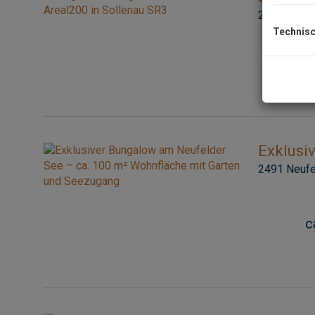
2601 Solle
Technisc
Exklusi
2491 Neufel
c