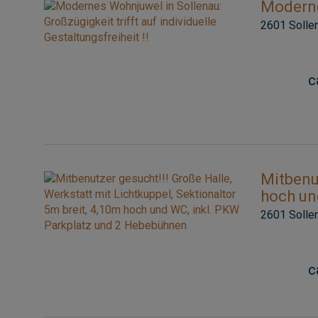
Modernes
2601 Solle
c
Mitbenut
hoch un
2601 Solle
c