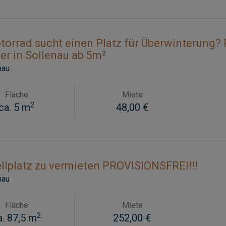
torrad sucht einen Platz für Überwinterung? 
er in Sollenau ab 5m²
nau
Fläche
Miete
2
ca. 5 m
48,00 €
llplatz zu vermieten PROVISIONSFREI!!!
nau
Fläche
Miete
2
a. 87,5 m
252,00 €