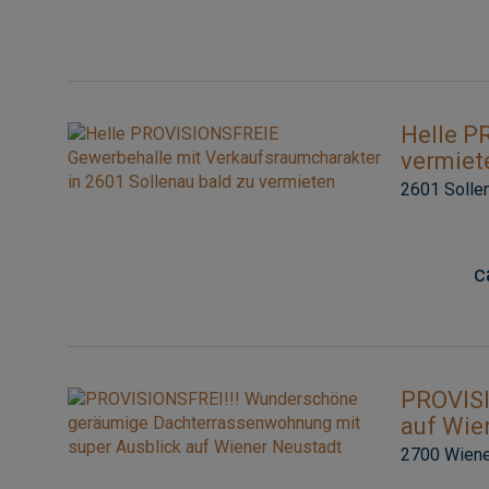
Helle P
vermiet
2601 Solle
c
PROVISI
auf Wie
2700 Wiene