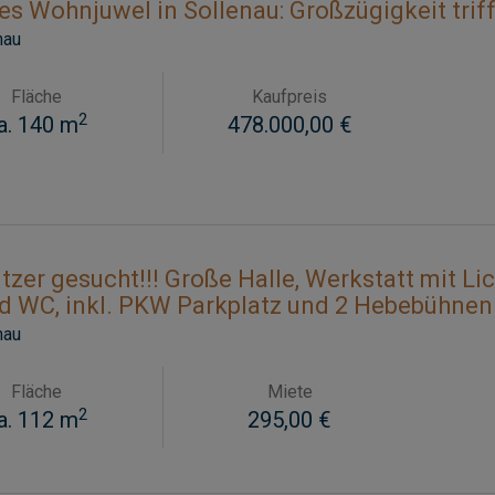
 Wohnjuwel in Sollenau: Großzügigkeit trifft 
nau
Fläche
Kaufpreis
2
a. 140 m
478.000,00 €
zer gesucht!!! Große Halle, Werkstatt mit Lic
d WC, inkl. PKW Parkplatz und 2 Hebebühnen
nau
Fläche
Miete
2
a. 112 m
295,00 €