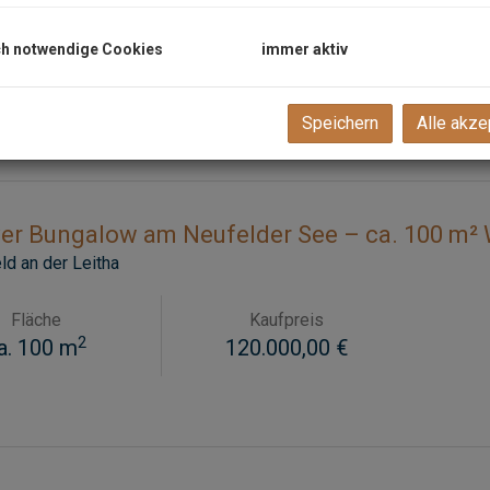
nau
, Blumauerstraße 200A
h notwendige Cookies
immer aktiv
Fläche
Miete
2
ca. 90 m
950,00 €
Speichern
Alle akze
ver Bungalow am Neufelder See – ca. 100 m²
d an der Leitha
Fläche
Kaufpreis
2
a. 100 m
120.000,00 €