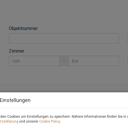
Objektnummer
Zimmer
-
Einstellungen
den Cookies um Einstellungen zu speichern. Nähere Informationen finden Sie in 
NSFREI!!! Sehr schöne, sonnige Halle, Lager,
tzerklärung
und unserer
Cookie Policy
.
u SR3